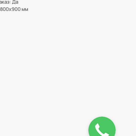
аказ: Да
x800x900 мм