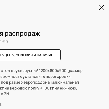
ля распродаж
2-90
Ь ЦЕНЫ, УСЛОВИЯ И НАЛИЧИЕ
- стол друхъярусный 1200х800х900 (размер
возможность установить перегородки,
 под размер европоддона, максимальная
 кг на верхнюю полку + 100 кг на нижнюю,
 и ZN
AL