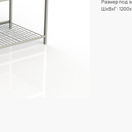
Размер под з
ШxВxГ: 1200