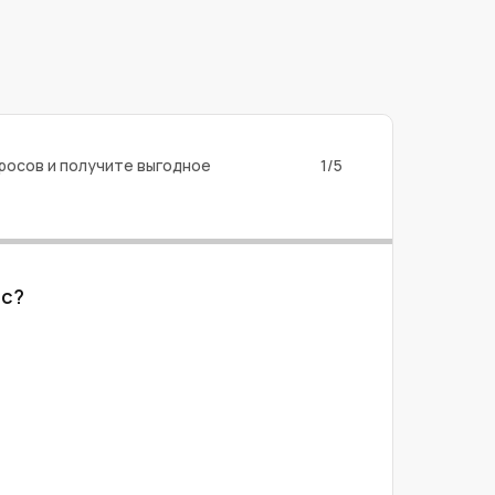
росов и получите выгодное
1/5
ес?