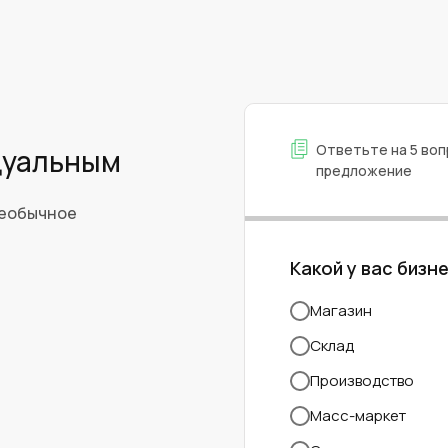
Ответьте на 5 воп
дуальным
предложение
необычное
Какой у вас бизн
Магазин
Склад
Производство
Масс-маркет